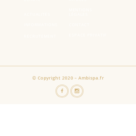
MENTIONS
ACTUALITÉS
LÉGALES
INFORMATIONS
CONTACT
ESPACE PRIVATIF
RECRUTEMENT
©
Copyright 2020 – Ambispa.fr
Nous utilisons des cookies sur notre site Web pour vous offrir
l'expérience la plus pertinente en mémorisant vos préférences
et vos visites répétées. En cliquant sur "Accepter tout", vous
consentez à l'utilisation de TOUS les cookies. Cependant, vous