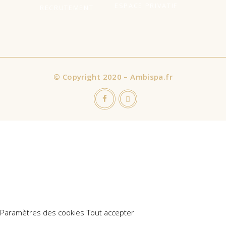
ESPACE PRIVATIF
RECRUTEMENT
©
Copyright 2020 – Ambispa.fr
Nous utilisons des cookies sur notre site Web pour vous offrir
l'expérience la plus pertinente en mémorisant vos préférences
et vos visites répétées. En cliquant sur "Accepter tout", vous
consentez à l'utilisation de TOUS les cookies. Cependant, vous
pouvez visiter "Paramètres des cookies" pour fournir un
consentement contrôlé.
Paramètres des cookies
Tout accepter