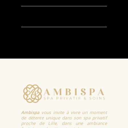
SELECT
OPTIONS
Ambispa
vous invite à vivre un moment
de détente unique dans son spa privatif
proche de Lille, dans une ambiance