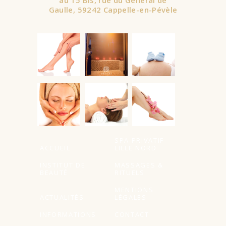
au 15 Bis, rue du Général de
Gaulle, 59242 Cappelle-en-Pévèle
SPA PRIVATIF
ACCUEIL
LILLE NORD
INSTITUT DE
MASSAGES &
BEAUTÉ
RITUELS
MENTIONS
ACTUALITÉS
LÉGALES
INFORMATIONS
CONTACT