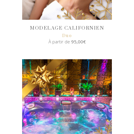
MODELAGE CALIFORNIEN
Duo
À partir de
95,00
€
SELECT
OPTIONS