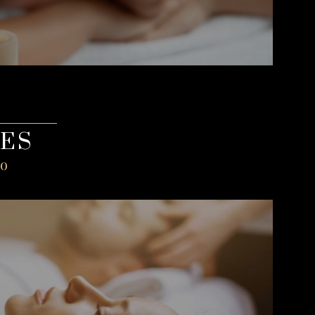
ES
lo