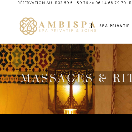
RÉSERVATION AU
03 59 51 59 76
06 14 68 79 70
ou
SPA PRIVATIF
MASSAGES & RI