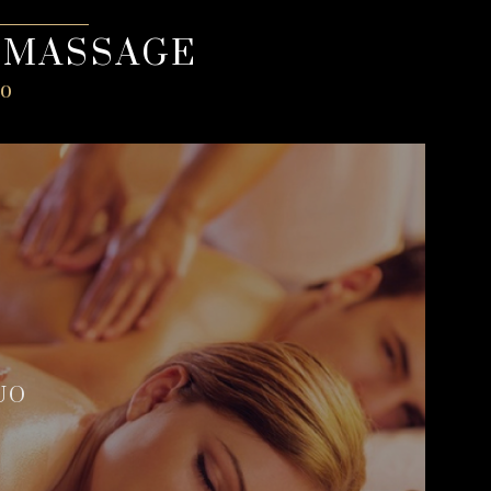
& MASSAGE
lo
UO