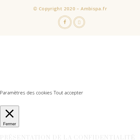
©
Copyright 2020 – Ambispa.fr
Nous utilisons des cookies sur notre site Web pour vous offrir
l'expérience la plus pertinente en mémorisant vos préférences
et vos visites répétées. En cliquant sur "Accepter tout", vous
consentez à l'utilisation de TOUS les cookies. Cependant, vous
pouvez visiter "Paramètres des cookies" pour fournir un
consentement contrôlé.
Paramètres des cookies
Tout accepter
Manage consent
Fermer
PRÉSENTATION DE LA CONFIDENTIALITÉ