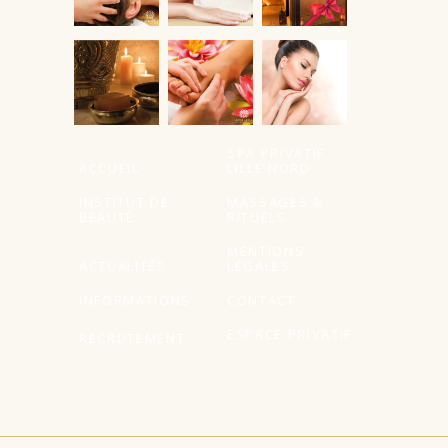
SPA PRIVATIF
ACCUEIL
LILLE NORD
INSTITUT DE
MASSAGES &
BEAUTÉ
RITUELS
MENTIONS
ACTUALITÉS
LÉGALES
INFORMATIONS
CONTACT
ESPACE PRIVATIF
RECRUTEMENT