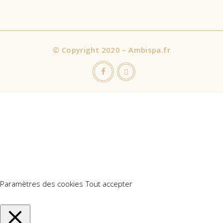
©
Copyright 2020 – Ambispa.fr
Nous utilisons des cookies sur notre site Web pour vous offrir
l'expérience la plus pertinente en mémorisant vos préférences
et vos visites répétées. En cliquant sur "Accepter tout", vous
consentez à l'utilisation de TOUS les cookies. Cependant, vous
pouvez visiter "Paramètres des cookies" pour fournir un
consentement contrôlé.
Paramètres des cookies
Tout accepter
Manage consent