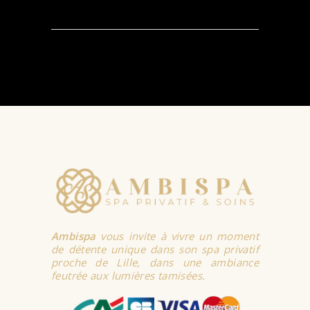
Ambispa
vous invite à vivre un moment
de détente unique dans son spa privatif
proche de Lille, dans une ambiance
feutrée aux lumières tamisées.