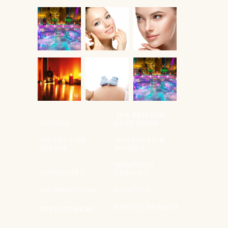
À partir de
SPA PRIVATIF
ACCUEIL
LILLE NORD
INSTITUT DE
MASSAGES &
BEAUTÉ
RITUELS
MENTIONS
ACTUALITÉS
LÉGALES
INFORMATIONS
CONTACT
ESPACE PRIVATIF
RECRUTEMENT