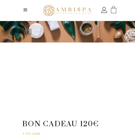
SHOP
BON CADEAU 120€
120,00
€