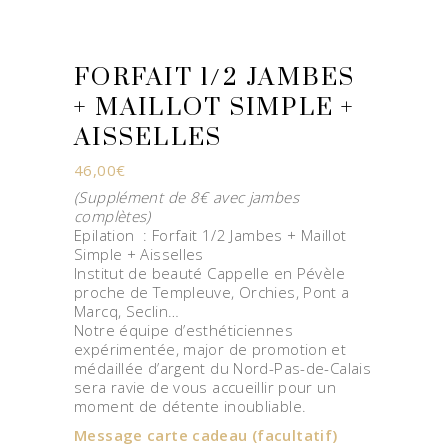
FORFAIT 1/2 JAMBES
+ MAILLOT SIMPLE +
AISSELLES
46,00
€
(Supplément de 8€ avec jambes
complètes)
Epilation : Forfait 1/2 Jambes + Maillot
Simple + Aisselles
Institut de beauté Cappelle en Pévèle
proche de Templeuve, Orchies, Pont a
Marcq, Seclin…
Notre équipe d’esthéticiennes
expérimentée, major de promotion et
médaillée d’argent du Nord-Pas-de-Calais
sera ravie de vous accueillir pour un
moment de détente inoubliable.
Message carte cadeau
(facultatif)