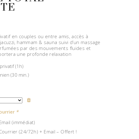
TE
vatif en couples ou entre amis, accès à
 jacuzzi, hammam & sauna suivi d’un massage
arfumées par des mouvements fluides et
portera une profonde relaxation
rivatif (1h)
nien (30 min.)
ourrier
*
mail (immédiat)
ourrier (24/72h) + Email – Offert !