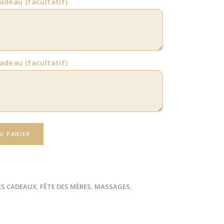
cadeau
(facultatif)
cadeau
(facultatif)
U PANIER
ES CADEAUX
,
FÊTE DES MÈRES
,
MASSAGES
,