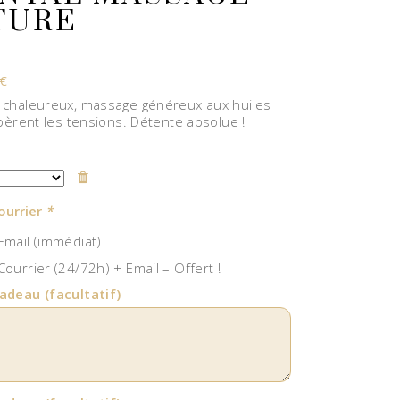
TURE
€
chaleureux, massage généreux aux huiles
bèrent les tensions. Détente absolue !
ourrier
*
mail (immédiat)
ourrier (24/72h) + Email – Offert !
cadeau
(facultatif)