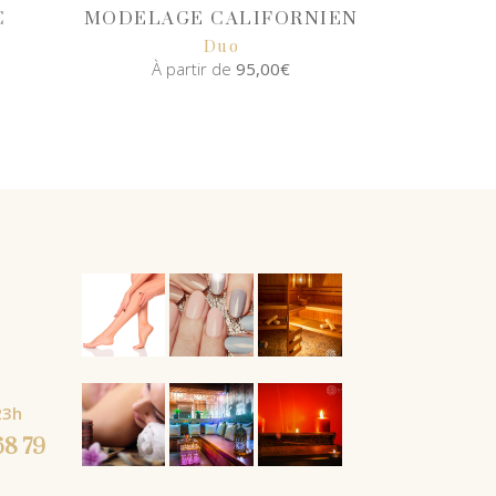
€
MODELAGE CALIFORNIEN
Duo
À partir de
95,00
€
SELECT
OPTIONS
À partir
23h
de
68 79