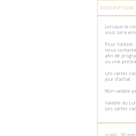
DESCRIPTION
Lorsque la co
vous sera env
Pour l’utiliser
nous contacte
afin de progra
ou une prestat
Les cartes cad
jour d’achat.
Non valable pe
Valable du Lu
Les cartes ca
30 min
DURÉE