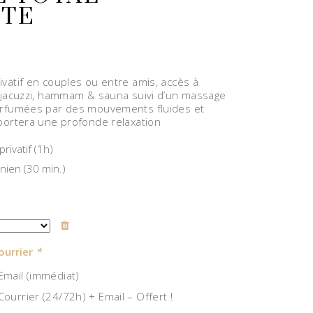
TE
vatif en couples ou entre amis, accès à
 jacuzzi, hammam & sauna suivi d’un massage
arfumées par des mouvements fluides et
portera une profonde relaxation
rivatif (1h)
nien (30 min.)
ourrier
*
mail (immédiat)
ourrier (24/72h) + Email – Offert !