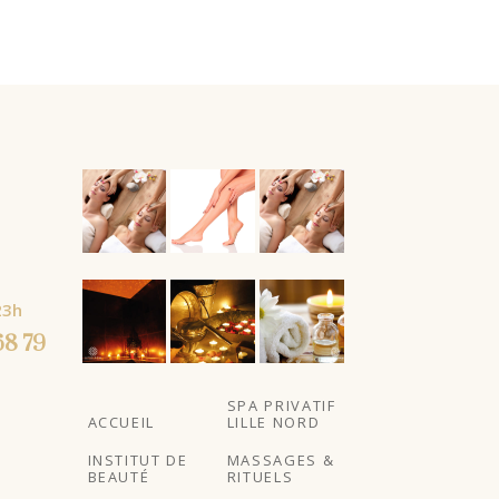
SELECT
OPTIONS
À partir
de
À partir
23h
de
68 79
SPA PRIVATIF
ACCUEIL
LILLE NORD
INSTITUT DE
MASSAGES &
BEAUTÉ
RITUELS