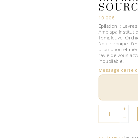
SOURC
10,00
€
Epilation : Lèvres
Ambispa Institut
Templeuve, Orchies
Notre équipe d’e
promotion et méda
ravie de vous acc
inoubliable.
Message carte 
Quantity