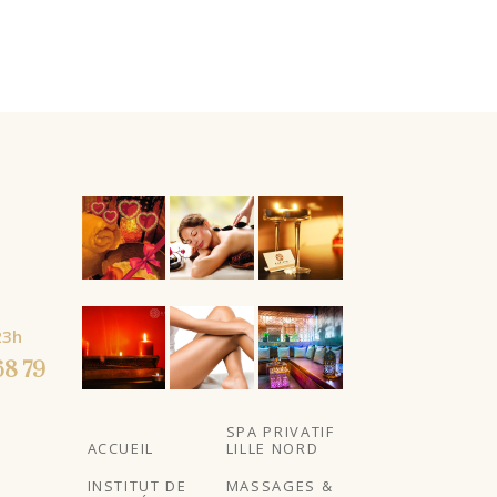
AJOUTER
AU
PANIER
À partir
23h
de
68 79
SPA PRIVATIF
ACCUEIL
LILLE NORD
INSTITUT DE
MASSAGES &