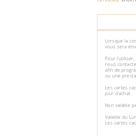
CATÉGORIE :
ÉPILAT
Lorsque la co
vous sera env
Pour l’utiliser
nous contacte
afin de progra
ou une prestat
Les cartes cad
jour d’achat.
Non valable pe
Valable du Lu
Les cartes ca